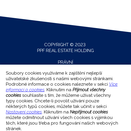
COPYRIGHT © 2023
PPF REAL ESTATE HOLDING
PRÁVNÍ
USTANOVENÍ
Soubory cookies využíváme k zajištění nejlepší
uživatelské zkušenosti s našimi webovými stránkami.
MAPA
Podrobné informace o cookies naleznete v sekci
Více
STRÁNEK
informací o cookies
. Kliknutím na
Přijmout všechny
cookies
souhlasíte s tím, že můžeme užívat všechny
OCHRANA
typy cookies. Chcete-li povolit užívání pouze
OSOBNÍCH ÚDAJŮ
některých typů cookies, můžete tak učinit v sekci
Nastavení cookies
. Kliknutím na
Nepříjmout cookies
COOKIES
můžete odmítnout uživání všech cookies s výjimkou
POLICY
těch, které jsou třeba pro fungování našich webových
stránek.